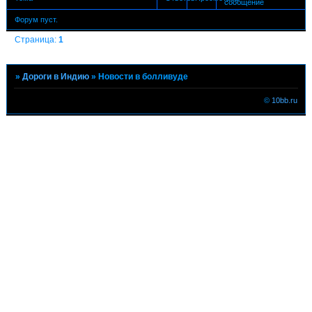
сообщение
Форум пуст.
Страница:
1
»
Дороги в Индию
»
Новости в болливуде
©
10bb.ru