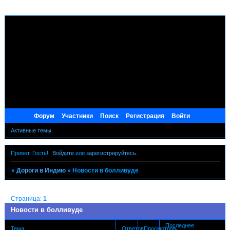
Форум
Участники
Поиск
Регистрация
Войти
Активные темы
Привет, Гость!
Войдите
или
зарегистрируйтесь
.
»
Дороги в Индию
»
Новости в болливуде
Страница:
1
Новости в болливуде
Последнее
Тема
Ответов
Просмотров