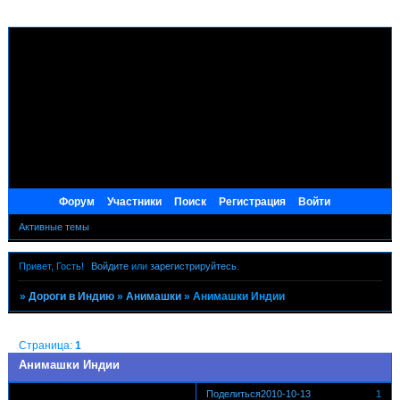
Форум
Участники
Поиск
Регистрация
Войти
Активные темы
Привет, Гость!
Войдите
или
зарегистрируйтесь
.
»
Дороги в Индию
»
Анимашки
»
Анимашки Индии
Страница:
1
Анимашки Индии
Поделиться
2010-10-13
1