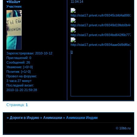
♥Майа♥
11:04:14
Участник
0
Зарегистрирован
: 2010-10-12
Приглашений:
0
Сообщений:
26
Уважение:
[+0/-0]
Позитив:
[+1/-0]
Провел на форуме:
3 часа 27 минут
Последний визит:
2010-11-20 21:59:28
Страница:
1
»
Дороги в Индию
»
Анимашки
»
Анимашки Индии
©
10bb.ru